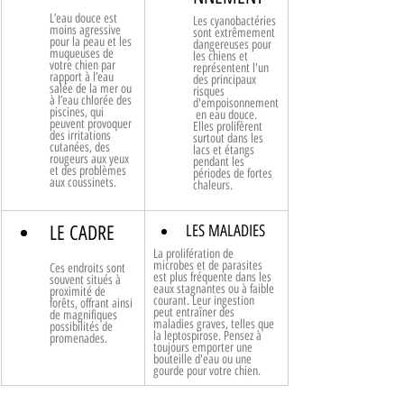
L’eau douce est 
Les cyanobactéries 
moins agressive 
sont extrêmement 
pour la peau et les 
dangereuses pour 
muqueuses de 
les chiens et 
votre chien par 
représentent l'un 
rapport à l’eau 
des principaux 
salée de la mer ou 
risques 
à l’eau chlorée des 
d'empoisonnement
piscines, qui 
 en eau douce. 
peuvent provoquer 
Elles prolifèrent 
des irritations 
surtout dans les 
cutanées, des 
lacs et étangs 
rougeurs aux yeux 
pendant les 
et des problèmes 
périodes de fortes 
aux coussinets.
chaleurs.
LE CADRE
LES MALADIES
La prolifération de 
microbes et de parasites 
Ces endroits sont 
est plus fréquente dans les 
souvent situés à 
eaux stagnantes ou à faible 
proximité de 
courant. Leur ingestion 
forêts, offrant ainsi 
peut entraîner des 
de magnifiques 
maladies graves, telles que 
possibilités de 
la leptospirose. Pensez à 
promenades.
toujours emporter une 
bouteille d'eau ou une 
gourde pour votre chien.