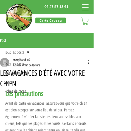
06 47 57 13 61
Carte Cadeau
Post
Tous les posts
complisseduc6
Tous les posts
12 mai
7 min de lecture
LES VACANCES D’ÉTÉ AVEC VOTRE
Idée gourmande
CHIEN
Santé
Fiches de races
Les précautions
Avant de partir en vacances, assurez-vous que votre chien 
est bien accepté sur votre lieu de séjour. Pensez 
également à vérifier la liste des lieux accessibles aux 
chiens, tels que les plages et les forêts. Certains endroits 
exigent que les chiens soient tenus en laisse, tandis que 