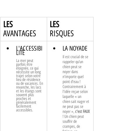
LES
LES
AVANTAGES
RISQUES
L'ACCESSIBI
LA NOYADE
LITÉ
Il est crucial de se 
La mer peut 
rappeler qu’un 
parfois être 
chien peut se 
éloignée, ce qui 
noyer dans 
nécessite un long 
trajet selon votre 
n'importe quel 
lieu de résidence 
point d'eau ! 
ou de vacances. En 
Contrairement à 
revanche, les lacs 
et les étangs sont 
l'idée reçue selon 
souvent plus 
laquelle « un 
proches et 
chien sait nager et 
généralement 
facilement 
ne peut pas se 
accessibles.
noyer », 
c'est FAUX
! Un chien peut 
souffrir de 
crampes, de 