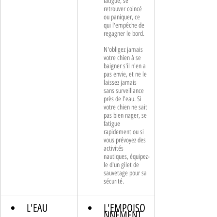
fatigue, se 
retrouver coincé 
ou paniquer, ce 
qui l'empêche de 
regagner le bord. 
N'obligez jamais 
votre chien à se 
baigner s'il n'en a 
pas envie, et ne le 
laissez jamais 
sans surveillance 
près de l'eau. Si 
votre chien ne sait 
pas bien nager, se 
fatigue 
rapidement ou si 
vous prévoyez des 
activités 
nautiques, équipez-
le d'un gilet de 
sauvetage pour sa 
sécurité.
L'EAU
L'EMPOISO
NNEMENT