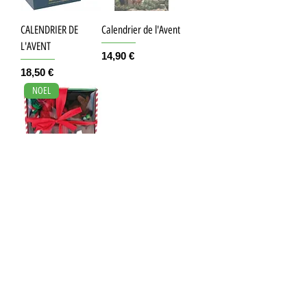
CALENDRIER DE
Calendrier de l'Avent
L'AVENT
Prix
14,90 €
Prix
18,50 €
NOEL
Box de Noël
Prix
22,50 €
Mentions légales
CGV
© 2024 par Sandy Webdesign