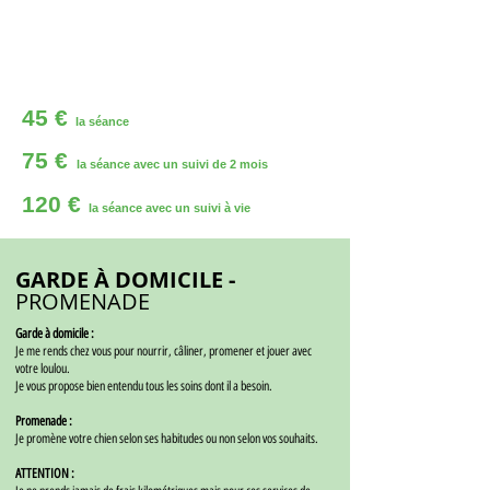
45 €
la séance
75 €
la séance avec un suivi de 2 mois
120 €
la séance avec un suivi à vie
GARDE À DOMICILE -
PROMENADE
Garde à domicile :
Je me rends chez vous pour nourrir, câliner, promener et jouer avec
votre loulou.
Je vous propose bien entendu tous les soins dont il a besoin.
Promenade :
Je promène votre chien selon ses habitudes ou non selon vos souhaits.
ATTENTION :