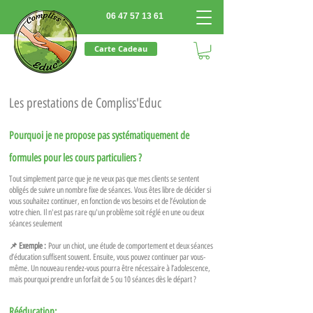
06 47 57 13 61
Carte Cadeau
Les prestations de Compliss'Educ
Pourquoi je ne propose pas systématiquement de
formules pour les cours particuliers ?
Tout simplement parce que je ne veux pas que mes clients se sentent
obligés de suivre un nombre fixe de séances. Vous êtes libre de décider si
vous souhaitez continuer, en fonction de vos besoins et de l’évolution de
votre chien. Il n'est pas rare qu'un problème soit réglé en une ou deux
séances seulement
📌 Exemple :
Pour un chiot, une étude de comportement et deux séances
d’éducation suffisent souvent. Ensuite, vous pouvez continuer par vous-
même. Un nouveau rendez-vous pourra être nécessaire à l’adolescence,
mais pourquoi prendre un forfait de 5 ou 10 séances dès le départ ?
Rééducation: