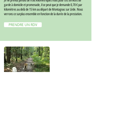
Je ne prends jamais de frais kilométriques mais pour ces services de
garde à domicile et promenade, il se peut que je demande 0,70 € par
kilomètres au delà de 15 km au départ de Montagnac sur Lède. Nous
verrons ce surplus ensemble en fonction de la durée de la prestation.
PRENDRE UN RDV
18€
l'heure (Garde à domicile)
15 €
l'heure (Promenade)