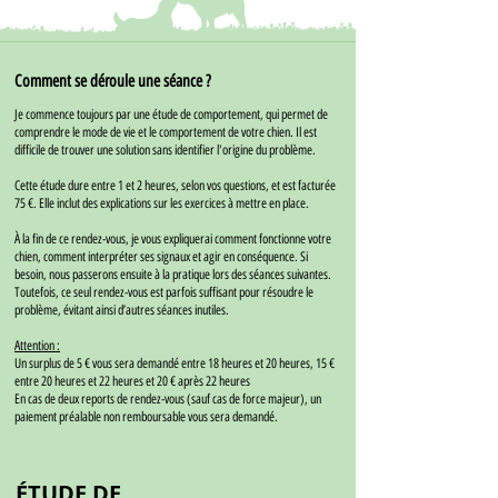
Comment se déroule une séance ?
Je commence toujours par une étude de comportement, qui permet de
comprendre le mode de vie et le comportement de votre chien. Il est
difficile de trouver une solution sans identifier l'origine du problème.
Cette étude dure entre 1 et 2 heures, selon vos questions, et est facturée
75 €. Elle inclut des explications sur les exercices à mettre en place.
À la fin de ce rendez-vous, je vous expliquerai comment fonctionne votre
chien, comment interpréter ses signaux et agir en conséquence. Si
besoin, nous passerons ensuite à la pratique lors des séances suivantes.
Toutefois, ce seul rendez-vous est parfois suffisant pour résoudre le
problème, évitant ainsi d’autres séances inutiles.
Attention :
Un surplus de 5 € vous sera demandé entre 18 heures et 20 heures, 15 €
entre 20 heures et 22 heures et 20 € après 22 heures
En cas de deux reports de rendez-vous (sauf cas de force majeur), un
paiement préalable non remboursable vous sera demandé.
ÉTUDE DE