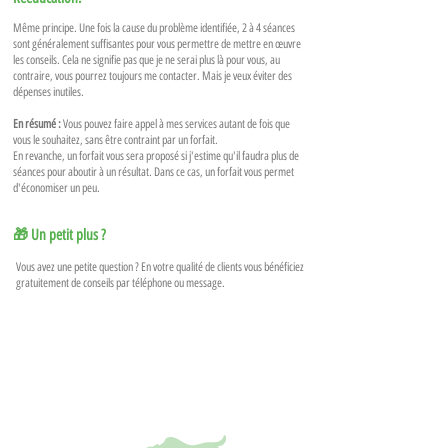
Même principe. Une fois la cause du problème identifiée, 2 à 4 séances
sont généralement suffisantes pour vous permettre de mettre en œuvre
les conseils. Cela ne signifie pas que je ne serai plus là pour vous, au
contraire, vous pourrez toujours me contacter. Mais je veux éviter des
dépenses inutiles.
En résumé :
Vous pouvez faire appel à mes services autant de fois que
vous le souhaitez, sans être contraint par un forfait.
En revanche, un forfait vous sera proposé si j'estime qu'il faudra plus de
séances pour aboutir à un résultat. Dans ce cas, un forfait vous permet
d'économiser un peu.
🎁 Un petit plus ?
Vous avez une petite question ? En votre qualité de clients vous bénéficiez
gratuitement de conseils par téléphone ou message.