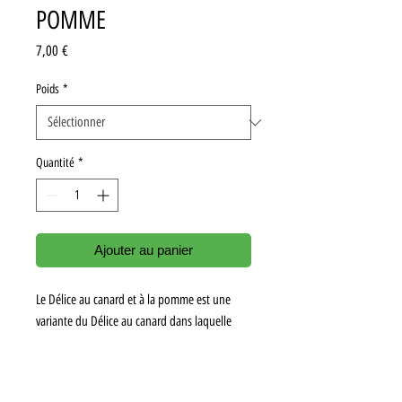
POMME
Prix
7,00 €
Poids
*
Quantité
*
Ajouter au panier
Le Délice au canard et à la pomme est une
variante du Délice au canard dans laquelle
nous avons ajouté des pommes. Sans
céréales, elle est adaptée à l'organisme des
animaux carnivores et omnivores.