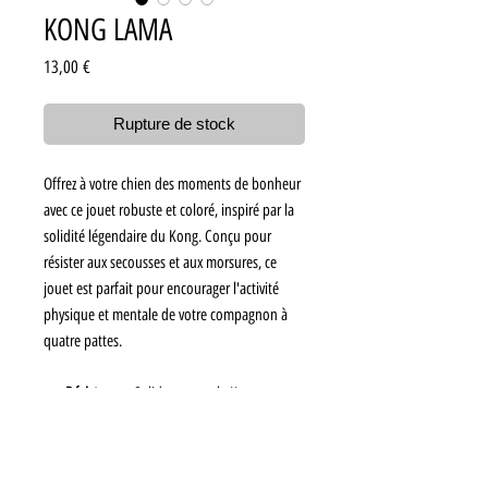
KONG LAMA
Prix
13,00 €
Rupture de stock
Offrez à votre chien des moments de bonheur
avec ce jouet robuste et coloré, inspiré par la
solidité légendaire du Kong. Conçu pour
résister aux secousses et aux morsures, ce
jouet est parfait pour encourager l'activité
physique et mentale de votre compagnon à
quatre pattes.
Résistance :
Solide comme le Kong, pour
une durabilité exceptionnelle.
Stimulation :
Encourage l'exercice et le jeu
actif.