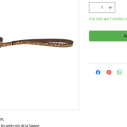
Il ne reste que 2 article(s) 
A
en,
les petits rois de la Savane,