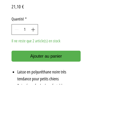
Prix
21,10 €
Quantité
*
Il ne reste que 2 article(s) en stock
Ajouter au panier
Laisse en polyuréthane noire très
tendance pour petits chiens
Poignée en foulard confortable
Mousqueton en métal chromé
Ensemble possible avec le collier foulard
Dimension : 1.20m x 12mm