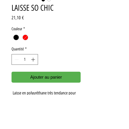
LAISSE SO CHIC
Prix
21,10 €
Couleur
*
Quantité
*
Ajouter au panier
Laisse en polyuréthane très tendance pour
petits chiens
Poignée en foulard confortable
Mousqueton en métal chromé
Ensemble possible avec le collier So Chic
Dimension : 1.20m x 12 mm