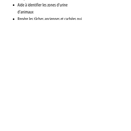
Aide à identifier les zones d'urine
d'animaux
Repére les tâches anciennes et cachées qui
dégagent des odeurs nauséabondes
Lampe UV+ LED qui permet de faire briller
les tâches,
Boitier aluminium profilé anti-dérapant et
dispose d'un interrupteur
Fonctionne avec 3 piles AAA (non incluses)
Allumer la torche dans un environnement à
faible luminosité.
Mentions légales
CGV
© 2024 par Sandy Webdesign