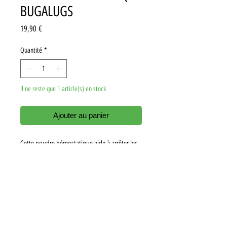
BUGALUGS
Prix
19,90 €
Quantité
*
Il ne reste que 1 article(s) en stock
Ajouter au panier
Cette poudre hémostatique aide à arrêter les
saignements causés par la coupe des ongles et
les coupures superficielles mineures.
Convient aux chiens, chats et petits animaux.
Poids : 50 g.