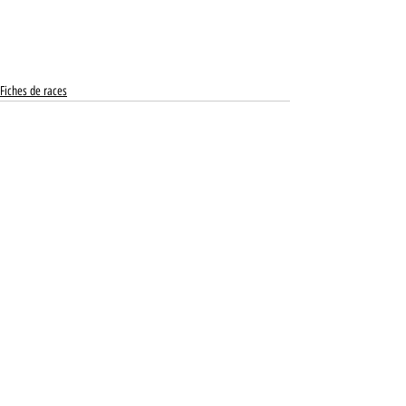
Fiches de races
Posts récents
Voir tout