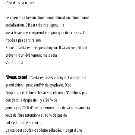
c’est dans sa nature.
Ce chien aura besoin d’une bonne éducation, d’une bonne 
socialisation. S’il est très intelligent, il a
aussi besoin de comprendre le pourquoi des choses. Il 
n’obéira pas sans raison.
Bonus : l’akita est très peu aboyeur. Il va aboyer s’il faut 
prévenir d’un évènement mais cela
s’arrêtera là.
Niveau santé :
 l’akita est assez rustique. Comme tout 
grand chien il peut souffrir de dysplasie. D’où
l’importance de bien choisir son éleveur. N’oublions pas 
que dans la dysplasie il y a 20 % de
génétique, 70 % d’environnement lors de sa croissance (à 
vous de faire attention) et 10 % de pas de
bol c’est tombé sur lui….
L’akita peut souffrir d’adénite sébacée. Il s’agit d’une 