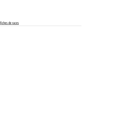
Fiches de races
Posts récents
Voir tout