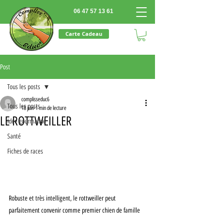
06 47 57 13 61
Carte Cadeau
Post
Tous les posts
complisseduc6
Tous les posts
18 juin
1 min de lecture
LE ROTTWEILLER
Idée gourmande
Santé
Fiches de races
Robuste et très intelligent, le rottweiller peut 
parfaitement convenir comme premier chien de famille